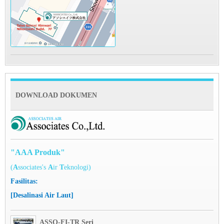
DOWNLOAD DOKUMEN
"AAA Produk"
(
A
ssociates's
A
ir
T
eknologi)
Fasilitas:
[Desalinasi Air Laut]
ASSO-FI-TR Seri