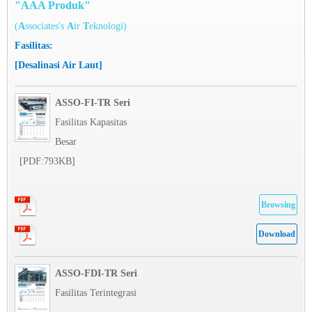
"AAA Produk"
(
A
ssociates's
A
ir
T
eknologi)
Fasilitas:
[Desalinasi Air Laut]
ASSO-FI-TR Seri
Fasilitas Kapasitas
Besar
[PDF:793KB]
Browsing
Download
ASSO-FDI-TR Seri
Fasilitas Terintegrasi